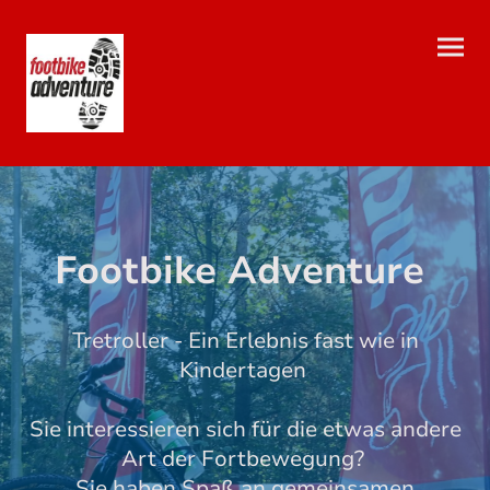
Footbike Adventure
Tretroller - Ein Erlebnis fast wie in
Kindertagen
Sie interessieren sich für die etwas andere
Art der Fortbewegung?
Sie haben Spaß an gemeinsamen